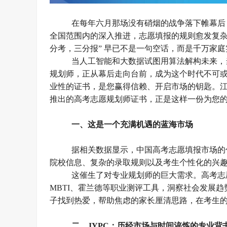
在每年六月那场没有硝烟的战争落下帷幕后
全国范围内的深入推进，志愿填报的规则愈发复杂
分考，三分报” 早已不是一句空话，而是千万家
当人工智能和大数据试图用算法解构未来，
规划师，正从幕后走向台前，成为这个时代不可
业
性的证书，是您赢得信赖、开启市场的钥匙。
推出的高考志愿规划师证书，正是这样一份为您
一、
这是一个充满机遇的蓝海市场
据相关数据显示，中国高考志愿填报市场的
院校信息、复杂的录取规则以及考生个性化的兴
这催生了对专业规划师的巨大需求。高考志
MBTI、霍兰德等职业测评工具，洞察社会发展
子找到热爱，帮助焦虑的家长厘清思路，在考生
二、
JYPC：历经市场与时间淬炼的专业背