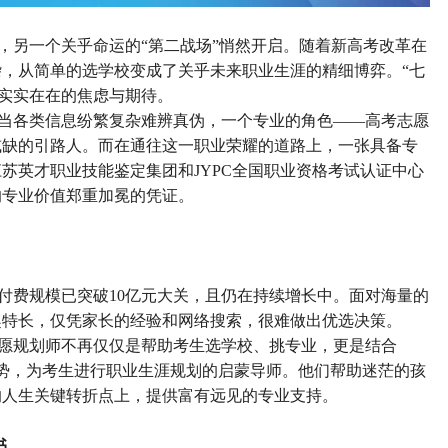
，另一个关乎命运的
“第二战场”悄然开启。随着新高考改革在
，从简单的选学校变成了关乎未来职业生涯的精细博弈。“七
庭实实在在的焦虑与期待。
当各类信息纷繁复杂难辨真伪，一个专业的角色
——高考志愿
或缺的引路人。而在通往这一职业荣耀的道路上，一张
具备专
江苏英才职业技能鉴定集团和
JYPC全国职业资格考试认证中心
的专业价值郑重加冕的凭证。
付费规模已突破
10亿元大关，且仍在持续增长中。面对海量的
趣特长，仅凭家长的经验和网络搜索，
很
难做出
优选
决策。
愿规划师不再仅仅是帮助考生选学校、挑专业，更是结合
趋势，为考生进行职业生涯规划的启蒙导师。他们帮助迷茫的孩
的人生关键转折点上，提供富有远见的专业支持。
书