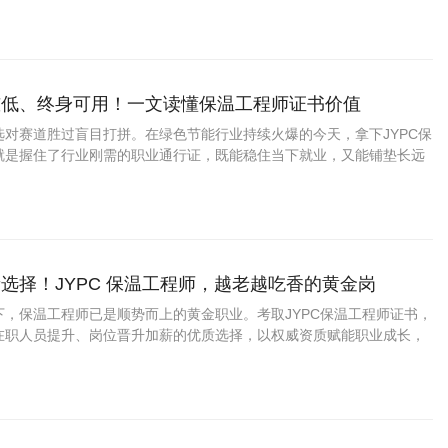
槛低、终身可用！一文读懂保温工程师证书价值
选对赛道胜过盲目打拼。在绿色节能行业持续火爆的今天，拿下JYPC保
就是握住了行业刚需的职业通行证，既能稳住当下就业，又能铺垫长远
提升自我、增值增收的优质捷径。
选择！JYPC 保温工程师，越老越吃香的黄金岗
下，保温工程师已是顺势而上的黄金职业。考取JYPC保温工程师证书，
在职人员提升、岗位晋升加薪的优质选择，以权威资质赋能职业成长，
绿色产业，未来发展前景广阔、前途可期