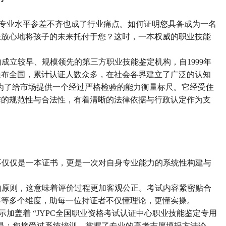
专业水平参差不齐也成了行业痛点。如何证明您具备成为一名
长放心地将孩子的未来托付于您？这时，一本权威的职业技能
内成立较早、规模领先的第三方职业技能鉴定机构，自1999年
遍布全国，累计认证人数众多，在社会各界建立了广泛的认知
是为了给市场提供一个经过严格检验的能力衡量标尺。它经受住
作的规范性与合法性，有着清晰的法律依据与行政认定作为支
的不仅仅是一本证书，更是一次对自身专业能力的系统性构建与
价的原则，这意味着评价过程更加客观公正。考试内容紧密贴合
养等多个维度，
助
每一位持证者不仅懂理论，更懂实操。
示加盖着
“JYPC全国职业资格考试认证中心职业技能鉴定专用
是：您接受过系统培训，掌握了专业的高考志愿填报方法论，