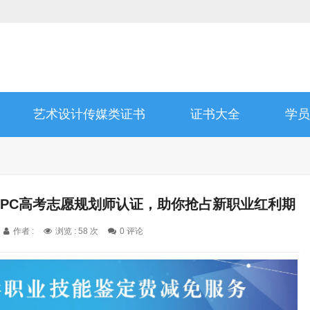
艺术设计传媒类证书
证书大全
学员
YPC高考志愿规划师认证，助你抢占新职业红利期
作者 :
浏览 : 58 次
0 评论