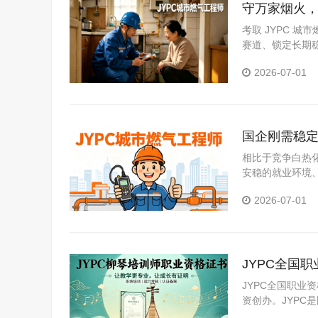
守万家烟火，
安全守门人
考取 JYPC 
赛道、锁定长期
事业建设中实现
2026-07-01
国企刚需稳定
路
相比于竞争白热
安稳的就业环境
性，是工程人谋
2026-07-01
JYPC全国
JYPC全国职业
资创办。JYP
构。JYPC是我