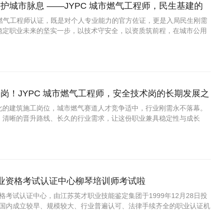
护城市脉息 ——JYPC 城市燃气工程师，民生基建的
城市燃气工程师认证，既是对个人专业能力的官方佐证，更是入局民生刚需
稳定职业未来的坚实一步，以技术守安全，以资质筑前程，在城市公用
长远的职业价值。
岗！JYPC 城市燃气工程师，安全技术岗的长期发展之
化的建筑施工岗位，城市燃气赛道人才竞争适中，行业刚需永不落幕。
、清晰的晋升路线、长久的行业需求，让这份职业兼具稳定性与成长
求长久发展的优质方向。
职业资格考试认证中心柳琴培训师考试啦
资格考试认证中心，由江苏英才职业技能鉴定集团于1999年12月28日投
C是国内成立较早、规模较大、行业普遍认可、法律手续齐全的职业认证机
国第三方职业资格认证领域的旗帜和榜样。