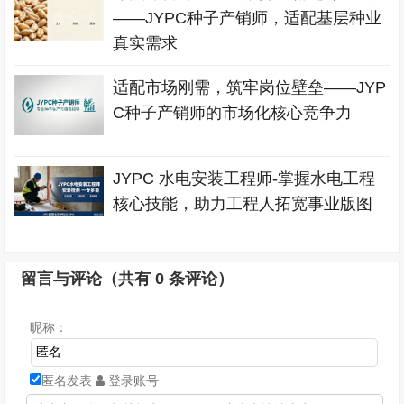
——JYPC种子产销师，适配基层种业
真实需求
适配市场刚需，筑牢岗位壁垒——JYP
C种子产销师的市场化核心竞争力
JYPC 水电安装工程师-掌握水电工程
核心技能，助力工程人拓宽事业版图
留言与评论（共有
0
条评论）
昵称：
匿名发表
登录账号