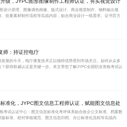
升级，JYPC图形图像制作工程师认证，夯实视觉设计
盖图形设计原理、图像调色精修、版式设计、商业视觉制作、物料输出规
准、批量素材制作流程等实战内容，贴合商业设计一线需求。证书官方
用，适配求职、接单、项目投标、学分认定。
康复师：持证控电疗
勃发展的今天，电疗康复技术正以独特优势受到市场关注。如何从众多
出？获得权威认证是关键一步。本文带您了解JYPC全国职业资格考试认
疗康复师证书为何成为行业优选，以及这一认证如何助力您的职业发
标准化，JYPC图文信息工程师认证，赋能图文信息处
进阶
业资格考试认证中心：图文信息标准化考评体系贴合政企公文标准、档案数
排版标准、校对审核规范、图文信息归档、办公标准化流程等实战内
，学完直接适配行政办公、档案文职工作。证书官方可查、全国通用，