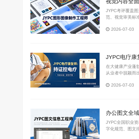
视觉内容全面
职场硬资质
JYPC考评覆
范、视觉审美标
可核验、全国通
2026-07-03
JYPC电疗
在大健康产业蓬
从业者中脱颖而
证中心颁发的电
2026-07-03
展。
办公图文全域
理人才规范
JYPC全国职
字化规范、图文
容，实用性极强