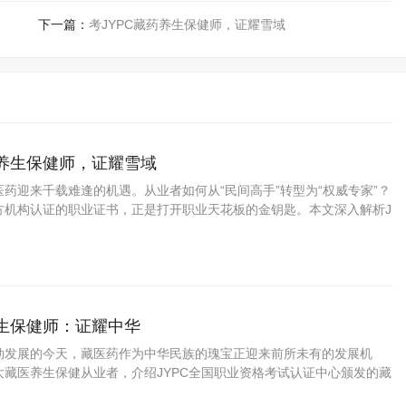
下一篇：
考JYPC藏药养生保健师，证耀雪域
药养生保健师，证耀雪域
药迎来千载难逢的机遇。从业者如何从“民间高手”转型为“权威专家”？
方机构认证的职业证书，正是打开职业天花板的金钥匙。本文深入解析J
资格考试认证中心颁发的藏药养生保健师证书如何为你的专业能力
养生保健师：证耀中华
勃发展的今天，藏医药作为中华民族的瑰宝正迎来前所未有的发展机
大藏医养生保健从业者，介绍JYPC全国职业资格考试认证中心颁发的藏
书，帮助您在职业发展中把握先机、实现价值。