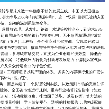
碳转型是未来数十年确定不移的发展主线。中国以大国担当，
，努力争取2060年前实现碳中和”。这一“双碳”目标已被纳入国
科技、金融的深刻系统性变革。
：碳排放管理。从发电、钢铁、水泥等控排企业，到追求
ESG
，到布局绿色金融的银行与投资机构，无不急需精通碳排放监
碳排放（管理）工程师，是企业应对气候挑战、实现绿色转型
企业碳排放数据监测、核算与报告符合国家及地方日益严格的法规
产管理，参与碳市场交易，直接为企业创造经济效益，降低合
实施方案，将低碳压力转化为创新与发展动力；编制温室气体
客户及公众传递企业的绿色价值。
（管理）工程师证书以其严谨的体系、务实的内容和行业的广泛认
砖”与“能力证”。
谈兵，而是构建了一个从理论到实践、从政策到市场的完整知识
策脉络、全国碳市场运行规则、重点行业核算报告指南（如发
源识别、活动数据收集、排放因子选取、以及各类计算方法的
数据质量控制，学习编制规范、透明的排放报告；理解碳配额
合管理；学习节能减碳技术评估、CCUS等前沿知识，掌握为