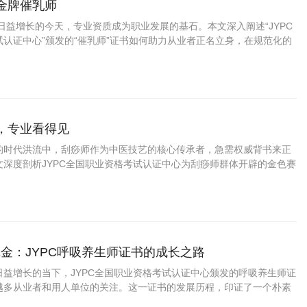
做金牌催乳师
益增长的今天，专业资质成为职业发展的基石。本文深入阐述“JYPC
认证中心”颁发的“催乳师”证书如何助力从业者正名立身，在规范化的
机遇，成就可靠的专业价值。
师，专业看得见
的时代洪流中，刮痧师作为中医技艺的核心传承者，急需权威背书来正
文深度剖析JYPC全国职业资格考试认证中心为刮痧师群体开辟的金色赛
岗如何让JYPC刮痧师在康养蓝海中建立专业壁垒，实现从体力劳动者向
转身。
金：JYPC呼吸养生师证书的成长之路
日益增长的当下，JYPC全国职业资格考试认证中心颁发的呼吸养生师证
越多从业者和用人单位的关注。这一证书的发展历程，印证了一个朴素
值的专业认证，经得起时间与市场的双重检验。