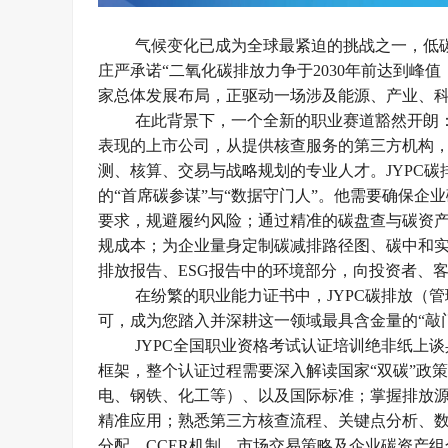
气候变化已成为全球最紧迫的挑战之一，低
庄严承诺
“二氧化碳排放力争于2030年前达到峰值
家总体发展布局，正驱动一场涉及能源、产业、
在此背景下，一个全新的职业赛道豁然开朗
表现的上市公司，从提供核查服务的第三方机构
测、核算、交易与战略规划的专业人才。JYPC
的“首席碳参谋”与“数据守门人”。他需要确保
要求，规避履约风险；通过精准的碳盘查与碳资
规成本；为企业量身定制碳减排路径图、碳中和
排放报告、ESG报告中的环境部分，向投资者、
在纷繁的职业能力证书中，
JYPC碳排放
可，成为您踏入并深耕这一领域最具含金量的“敲门
JYPC全国职业资格考试认证培训绝非纸上
框架，整个认证过程需要深入解读国家“双碳”政
电、钢铁、化工等）、以及国际标准；掌握排放
精准应用；熟悉第三方核查流程、关键点分析、
分配、CCER机制、市场交易策略及企业碳资产组