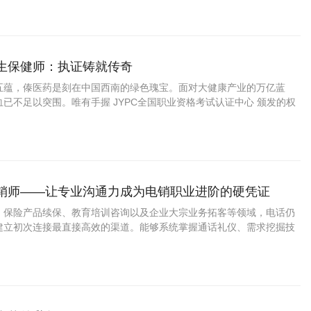
升、档案项目配套、学分认定等
养生保健师：执证铸就传奇
五蕴，傣医药是刻在中国西南的绿色瑰宝。面对大健康产业的万亿蓝
已不足以突围。唯有手握 JYPC全国职业资格考试认证中心 颁发的权
暖雅”“阿雅”的技艺长河中，获得职业的尊严与未来的通途。
营销师——让专业沟通力成为电销职业进阶的硬凭证
、保险产品续保、教育培训咨询以及企业大宗业务拓客等领域，电话仍
建立初次连接最直接高效的渠道。能够系统掌握通话礼仪、需求挖掘技
客户跟进方法的专业人员，在呼叫中心、银行信用卡中心、保险公司电
的客户开发团队中备受重视。