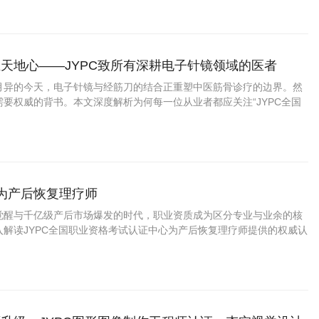
天地心——JYPC致所有深耕电子针镜领域的医者
月异的今天，电子针镜与经筋刀的结合正重塑中医筋骨诊疗的边界。然
要权威的背书。本文深度解析为何每一位从业者都应关注“JYPC全国
中心”推出的“电子针镜经筋刀职业医师
成为产后恢复理疗师
觉醒与千亿级产后市场爆发的时代，职业资质成为区分专业与业余的核
入解读JYPC全国职业资格考试认证中心为产后恢复理疗师提供的权威认
证上岗如何成为从业者赢得市场信任、提升职业竞争力的关键路径。