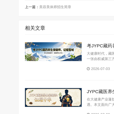
上一篇：
美容美体师招生简章
相关文章
考JYPC藏
大健康时代，藏医
一张由权威第三
YPC全国职业
2026-07-03
JYPC藏医
在大健康产业蓬
遇。本文面向广
医养生保健师证