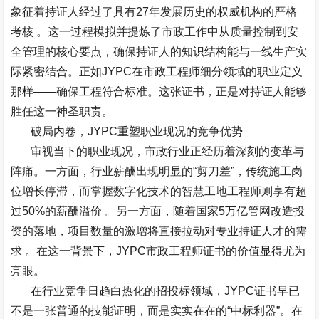
象征着持证人经过了具有
27
年发展历史的权威机构的严格
考核
。这一过程模拟并提炼了市政工作中从质量控制到安
全管理的核心要点，确保持证人的知识结构能与一线生产实
际紧密结合。正如
JYPC
在市政工程师细分领域的职业定义
那样
——
确保工程符合标准。这张证书，正是对持证人能够
胜任这一神圣职责。
破局内卷，
JYPC
重塑职业现况的竞争优势
审视当下的职业现况，市政行业正经历着深刻的变革与
阵痛。一方面，行业薪酬出现明显的
“
剪刀差
”
，传统施工岗
位增长停滞，而掌握数字化技术的智慧工地工程师则享有超
过
50%
的薪酬溢价
。另一方面，随着国家
5
万亿管网改造投
资的落地，项目数量的激增将直接拉动对专业持证人才的需
求
。在这一背景下，
JYPC
市政工程师证书的价值显得尤为
亮眼。
在行业竞争日趋白热化的招投标领域，
JYPC
证书早已
不是一张普通的技能证明，而是实实在在的
“
中标利器
”
。在