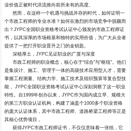
业价值正被时代洪流推向前所未有的高度。
然而，在这样一个机遇与挑战并存的时代，如何证明一
个市政工程师的专业水准？如何在激烈的市场竞争中脱颖而
出？
JYPC
全国职业资格考试认证中心颁发的市政工程师证
书，以其深厚的市场根基和独特的实用价值，为广大从业者
提供了一把打开职业晋升之门的金钥匙。
深植厚土，
JYPC
见证职业的广度与深度
市政工程师的职业概念，核心在于
“
综合
”
与
“
枢纽
”
。他们
是集设计、施工、管理于一体的高级技术应用型人才，需要
掌握工程测量、结构力学、施工技术及组织预算等复合型技
能
。
JYPC
全国职业资格考试认证中心深刻洞察了这一职业
特性。自
1999
年创办以来，
JYPC
作为国内成立早、规模大
的第三方职业认证机构，构建了涵盖个
1000
多个职业资格
的庞大认证体系，其中市政工程师、道路桥梁工程师等正是
其核心优势项目
。
获得
JYPC
市政工程师证书，不仅仅意味着一张纸，它