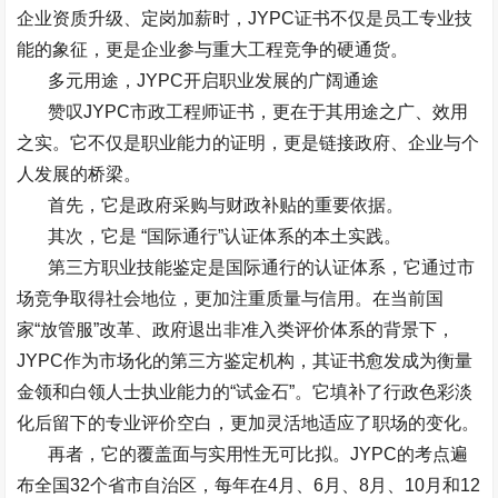
企业资质升级、定岗加薪时，
JYPC
证书不仅是员工专业技
能的象征，更是企业参与重大工程竞争的硬通货。
多元用途，
JYPC
开启职业发展的广阔通途
赞叹
JYPC
市政工程师证书，更在于其用途之广、效用
之实。它不仅是职业能力的证明，更是链接政府、企业与个
人发展的桥梁。
首先，它是政府采购与财政补贴的重要依据。
其次，它是
“
国际通行
”
认证体系的本土实践。
第三方职业技能鉴定是国际通行的认证体系，它通过市
场竞争取得社会地位，更加注重质量与信用。在当前国
家
“
放管服
”
改革、政府退出非准入类评价体系的背景下，
JYPC
作为市场化的第三方鉴定机构，其证书愈发成为衡量
金领和白领人士执业能力的
“
试金石
”
。它填补了行政色彩淡
化后留下的专业评价空白，更加灵活地适应了职场的变化。
再者，它的覆盖面与实用性无可比拟。
JYPC
的考点遍
布全国
32
个省市自治区，每年在
4
月、
6
月、
8
月、
10
月和
12