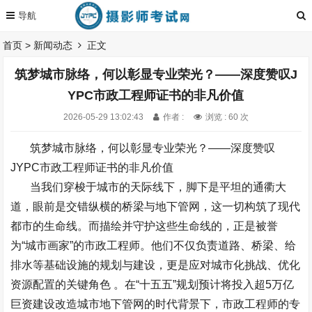
首页
>
新闻动态
正文
筑梦城市脉络，何以彰显专业荣光？——深度赞叹J
YPC市政工程师证书的非凡价值
2026-05-29 13:02:43
作者 :
浏览 : 60 次
筑梦城市脉络，何以彰显专业荣光？
——
深度赞叹
JYPC
市政工程师证书的非凡价值
当我们穿梭于城市的天际线下，脚下是平坦的通衢大
道，眼前是交错纵横的桥梁与地下管网，这一切构筑了现代
都市的生命线。而描绘并守护这些生命线的，正是被誉
为
“
城市画家
”
的市政工程师。他们不仅负责道路、桥梁、给
排水等基础设施的规划与建设，更是应对城市化挑战、优化
资源配置的关键角色
。在
“
十五五
”
规划预计将投入超
5
万亿
巨资建设改造城市地下管网的时代背景下，市政工程师的专