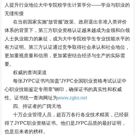
人提升行业地位大中专院校学生计算学分
——
学业与职业的
无缝衔接
在当前国家实施
“
放管服
”
政策、政府退出非准入类评价
体系的背景下，第三方职业资格认证越来越成为金领和白领
人士执业能力的象征，成为大中专院校学生专业技能水平的
有力证明。第三方认证通过竞争取得社会承认和社会地位，
更加重视质量和信用，更加紧密结合经济与生产的实际需
要。
权威的查询渠道
每张
JYPC
证书均加盖
“JYPC
全国职业资格考试认证中
心职业技能鉴定专用章
”
钢印，确保证书的真实性和权威
性。证书统一查询网址为
www.zgks.net
四、持证者的广阔天地
十万企业管理人员，超百万各行各业技术精英，已经获
得了
JYPC
职业资格证书。他们是
JYPC
品质的最好证明，
也是后来者的榜样。