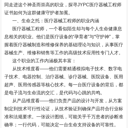
同走进这个神圣而崇高的职业，探寻
JYPC
医疗器械工程师
证书如何为这群健康守护者加冕。
一、生命之托：医疗器械工程师的职业内涵
医疗器械工程师，一个看似陌生却与每个人生命健康息
息相关的职业。他们是医疗设备的
“
孕育者
”
与
“
守护神
”
，掌
握着医疗器械制造和维修保养的基础理论与知识，从事医疗
器械生产、维修和销售等工作的高级技术应用性专门人才。
这个职业的工作内涵极其丰富：
从技术维度看
——
他们需要精通模拟电子技术、数字电
子技术、电器控制、治疗器械、诊疗器械、医院设备、医用
超声、医用传感器等核心技术。每一台医疗设备的背后，都
是电子流与生命流的交汇，是代码与心跳的共鸣。
从产品维度看
——
他们负责产品的设计与开发，从方案
制定到技术可行性论证，从技术验证到确保产品符合行业标
准和法规要求。一张设计图纸，可能关乎千万患者的诊断准
确率；一行代码，可能决定一台生命支持设备的可靠性。