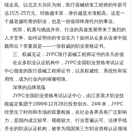
续走高。以北京大兴区为例，医疗器械研发工程师的年薪可
达
15
万
-25
万元。经验越丰富，身价越是水涨船高。这是一
个越老越吃香的职业，也是一份值得终身托付的事业。
然而，机遇与挑战并存。行业的高速发展带来了激烈的
人才竞争。如何证明你的专业实力？如何从众多从业者中脱
颖而出？答案就是
——
一张权威的职业资格证书。
三、权威见证：
JYPC
医疗器械工程师证书的非凡价值
在众多职业认证机构中，
JYPC
全国职业资格考试认证
中心颁发的医疗器械工程师证书，以其权威性、系统性和实
用性，成为行业内的璀璨明珠。
深厚的品牌底蕴
JYPC
全国职业资格考试认证中心，由江苏英才职业技
能鉴定集团于
1999
年
12
月
28
日投资创办。
24
年来，
JYPC
经受住了时间和市场的双重检验，在社会各界具有广泛影响
力，是国内成立较早、规模较大、行业普遍认可、法律手续
齐全的职业认证机构，被誉为我国第三方职业资格认证领域