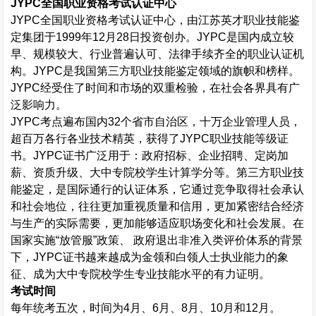
JYPC
全国职业资格考试认证中心
JYPC
全国职业资格考试认证中心，由江苏英才职业技能鉴
定集团于
1999
年
12
月
28
日投资创办。
JYPC
是国内成立较
早、规模较大、行业普遍认可、法律手续齐全的职业认证机
构。
JYPC
是我国第三方职业技能鉴定领域的旗帜和榜样。
JYPC
经受住了时间和市场的双重检验，在社会各界具有广
泛影响力。
JYPC
考点遍布国内
32
个省市自治区，十万企业管理人员，
超百万各行各业技术精英，获得了
JYPC
职业技能等级证
书。
JYPC
证书广泛用于：政府招标、企业招聘、定岗加
薪、资质升级、大中专院校学生计算学分等。第三方职业技
能鉴定，是国际通行的认证体系，它通过竞争取得社会承认
和社会地位，往往更加重视质量和信用，更加紧密结合经济
与生产的实际需要，更加能够适应职场变化和社会发展。在
国家实施“放管服”政策、 政府退出非准入类评价体系的背景
下，
JYPC
证书越来越成为金领和白领人士执业能力的象
征、成为大中专院校学生专业技能水平的有力证明。
考试时间
每年统考五次，时间为
4
月、
6
月、
8
月、
10
月和
12
月。